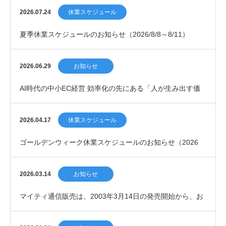
2026.07.24
休業スケジュール
夏季休業スケジュールのお知らせ（2026/8/8～8/11）
2026.06.29
お知らせ
AI時代の中小EC経営 効率化の先にある「人が生み出す価
値の重要性」【＜第4回＞プロが語るEC・デジ…
2026.04.17
休業スケジュール
ゴールデンウィーク休業スケジュールのお知らせ（2026
年）
2026.03.14
お知らせ
マイティ通信販売は、2003年3月14日の発売開始から、お
かげさまで23周年を迎えました。